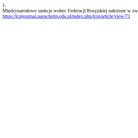
1.
Międzynarodowe sankcje wobec Federacji Rosyjskiej nałożone w związ
https://lcpijournal.panschelm.edu.pl/index.php/lcpi/article/view/73